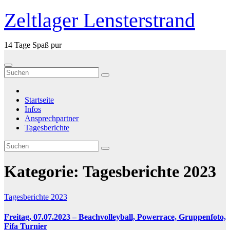
Zum
Zeltlager Lensterstrand
Inhalt
springen
14 Tage Spaß pur
Startseite
Infos
Ansprechpartner
Tagesberichte
Kategorie:
Tagesberichte 2023
Tagesberichte 2023
Freitag, 07.07.2023 – Beachvolleyball, Powerrace, Gruppenfoto,
Fifa Turnier