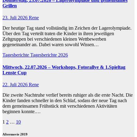
Donnerstag, 23.07.2026 – Lagerolympiade und gemeinsames
Grillen
23. Juli 2026
Rene
Der heutige Tag stand vollständig im Zeichen der Lagerolympiade.
Über den Tag verteilt traten die Kinder in ihren jeweiligen
Zeltgruppen bei verschiedenen kleinen Wettbewerben
gegeneinander an. Dabei waren sowohl Wissen…
Tagesberichte
Tagesberichte 2026
Mittwoch, 22.07.2026 – Workshops, Fotorallye & 1.Spieltag
Lenste Cup
22. Juli 2026
Rene
Die zweite Nachtruhe verlief bereits ruhiger als die erste Nacht. Die
Kinder fanden schneller in den Schlaf, sodass der neue Tag nach
dem gemeinsamen Frühstück mit verschiedenen Aktivitäten
beginnen konnte.…
Seitennummerierung
1
2
…
10
der
Aftermovie 2019