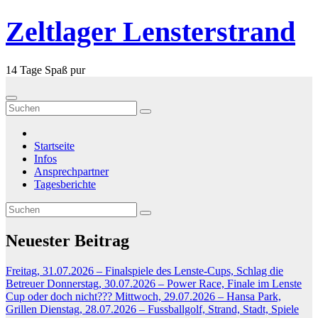
Zum
Zeltlager Lensterstrand
Inhalt
springen
14 Tage Spaß pur
Startseite
Infos
Ansprechpartner
Tagesberichte
Neuester Beitrag
Freitag, 31.07.2026 – Finalspiele des Lenste-Cups, Schlag die
Betreuer
Donnerstag, 30.07.2026 – Power Race, Finale im Lenste
Cup oder doch nicht???
Mittwoch, 29.07.2026 – Hansa Park,
Grillen
Dienstag, 28.07.2026 – Fussballgolf, Strand, Stadt, Spiele