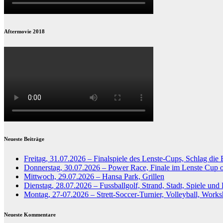
Aftermovie 2018
Neueste Beiträge
Freitag, 31.07.2026 – Finalspiele des Lenste-Cups, Schlag die 
Donnerstag, 30.07.2026 – Power Race, Finale im Lenste Cup o
Mittwoch, 29.07.2026 – Hansa Park, Grillen
Dienstag, 28.07.2026 – Fussballgolf, Strand, Stadt, Spiele und
Montag, 27-07.2026 – Strett-Soccer-Turnier, Volleyball, Works
Neueste Kommentare